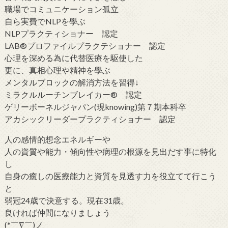
職場でコミュニケーション孤立
自ら実費でNLPを學ぶ
NLPプラクティショナー 認定
LAB®プロファイルプラクテショナー 認定
心理を深める為に代替医療を駆使した
更に、真相心理や精神を學ぶ
メンタルブロックの解消方法を習得↓
ミラクルルーチンブレイカー® 認定
ゲリーボーネルジャパン(現knowing)第７期本科卒
アカシックリーダープラクティショナー 認定
人の感情的想念エネルギーや
人の資質や能力・傾向性や病理の根源を見出だす事に特化
し
自身の癒しの医療能力と資質を見透す力を役立てて行こう
と
弱冠24歳で決意する。現在31歳。
良ければ仲間になりましょう
(*￣∇￣)ノ