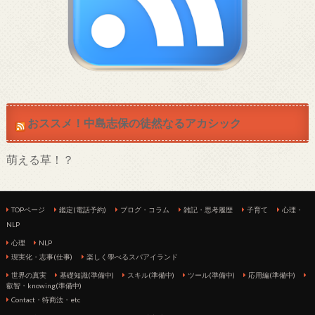
おススメ！中島志保の徒然なるアカシック
萌える草！？
TOPページ
鑑定(電話予約)
ブログ・コラム
雑記・思考履歴
子育て
心理・
NLP
心理
NLP
現実化・志事(仕事)
楽しく學べるスパアイランド
世界の真実
基礎知識(準備中)
スキル(準備中)
ツール(準備中)
応用編(準備中)
叡智・knowing(準備中)
Contact・特商法・etc