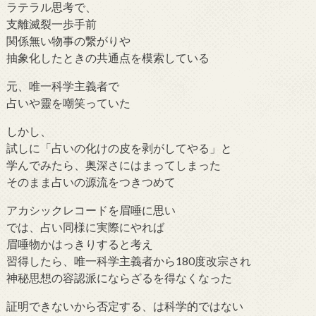
ラテラル思考で、
支離滅裂一歩手前
関係無い物事の繋がりや
抽象化したときの共通点を模索している
元、唯一科学主義者で
占いや靈を嘲笑っていた
しかし、
試しに「占いの化けの皮を剥がしてやる」と
学んでみたら、奥深さにはまってしまった
そのまま占いの源流をつきつめて
アカシックレコードを眉唾に思い
では、占い同様に実際にやれば
眉唾物かはっきりすると考え
習得したら、唯一科学主義者から180度改宗され
神秘思想の容認派にならざるを得なくなった
証明できないから否定する、は科学的ではない