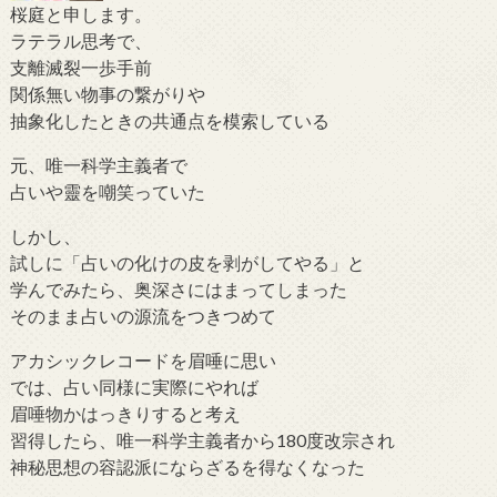
桜庭と申します。
ラテラル思考で、
支離滅裂一歩手前
関係無い物事の繋がりや
抽象化したときの共通点を模索している
元、唯一科学主義者で
占いや靈を嘲笑っていた
しかし、
試しに「占いの化けの皮を剥がしてやる」と
学んでみたら、奥深さにはまってしまった
そのまま占いの源流をつきつめて
アカシックレコードを眉唾に思い
では、占い同様に実際にやれば
眉唾物かはっきりすると考え
習得したら、唯一科学主義者から180度改宗され
神秘思想の容認派にならざるを得なくなった