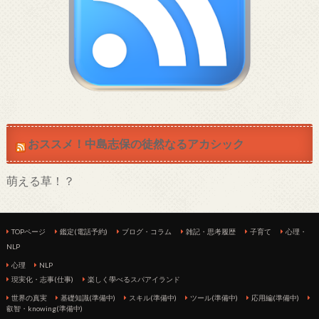
おススメ！中島志保の徒然なるアカシック
萌える草！？
TOPページ
鑑定(電話予約)
ブログ・コラム
雑記・思考履歴
子育て
心理・
NLP
心理
NLP
現実化・志事(仕事)
楽しく學べるスパアイランド
世界の真実
基礎知識(準備中)
スキル(準備中)
ツール(準備中)
応用編(準備中)
叡智・knowing(準備中)