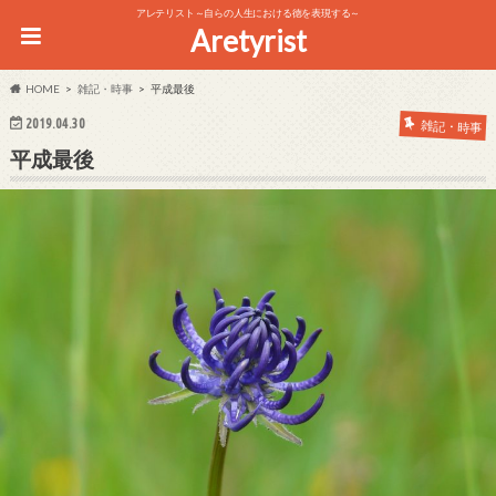
アレテリスト～自らの人生における徳を表現する～
Aretyrist
HOME
雑記・時事
平成最後
2019.04.30
雑記・時事
平成最後