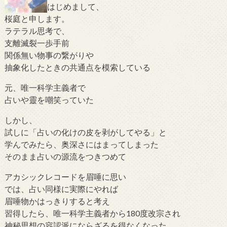
はじめまして、
桜庭と申します。
ラテラル思考で、
支離滅裂一歩手前
関係無い物事の繋がりや
抽象化したときの共通点を模索している
元、唯一科学主義者で
占いや靈を嘲笑っていた
しかし、
試しに「占いの化けの皮を剥がしてやる」と
学んでみたら、奥深さにはまってしまった
そのまま占いの源流をつきつめて
アカシックレコードを眉唾に思い
では、占い同様に実際にやれば
眉唾物かはっきりすると考え
習得したら、唯一科学主義者から180度改宗され
神秘思想の容認派にならざるを得なくなった