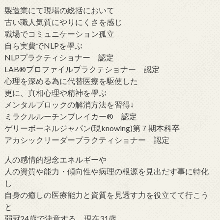
製造業にて現場の総括において
古い職人気質にやりにくさを感じ
職場でコミュニケーション孤立
自ら実費でNLPを學ぶ
NLPプラクティショナー 認定
LAB®プロファイルプラクテショナー 認定
心理を深める為に代替医療を駆使した
更に、真相心理や精神を學ぶ
メンタルブロックの解消方法を習得↓
ミラクルルーチンブレイカー® 認定
ゲリーボーネルジャパン(現knowing)第７期本科卒
アカシックリーダープラクティショナー 認定
人の感情的想念エネルギーや
人の資質や能力・傾向性や病理の根源を見出だす事に特化
し
自身の癒しの医療能力と資質を見透す力を役立てて行こう
と
弱冠24歳で決意する。現在31歳。