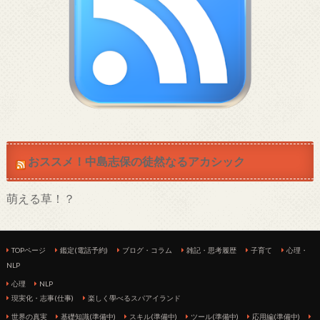
おススメ！中島志保の徒然なるアカシック
萌える草！？
TOPページ
鑑定(電話予約)
ブログ・コラム
雑記・思考履歴
子育て
心理・
NLP
心理
NLP
現実化・志事(仕事)
楽しく學べるスパアイランド
世界の真実
基礎知識(準備中)
スキル(準備中)
ツール(準備中)
応用編(準備中)