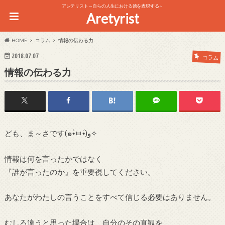
アレテリスト～自らの人生における徳を表現する～
Aretyrist
HOME
コラム
情報の伝わる力
2018.07.07
コラム
情報の伝わる力
ども、ま～さです(๑•̀ㅂ•́)و✧
情報は何を言ったかではなく
『誰が言ったのか』を重要視してください。
あなたがわたしの言うことをすべて信じる必要はありません。
むしろ違うと思った場合は、自分のその直観を