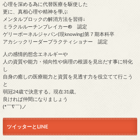
心理を深める為に代替医療を駆使した
更に、真相心理や精神を學ぶ
メンタルブロックの解消方法を習得↓
ミラクルルーチンブレイカー® 認定
ゲリーボーネルジャパン(現knowing)第７期本科卒
アカシックリーダープラクティショナー 認定
人の感情的想念エネルギーや
人の資質や能力・傾向性や病理の根源を見出だす事に特化
し
自身の癒しの医療能力と資質を見透す力を役立てて行こう
と
弱冠24歳で決意する。現在31歳。
良ければ仲間になりましょう
(*￣∇￣)ノ
ツイッターとLINE