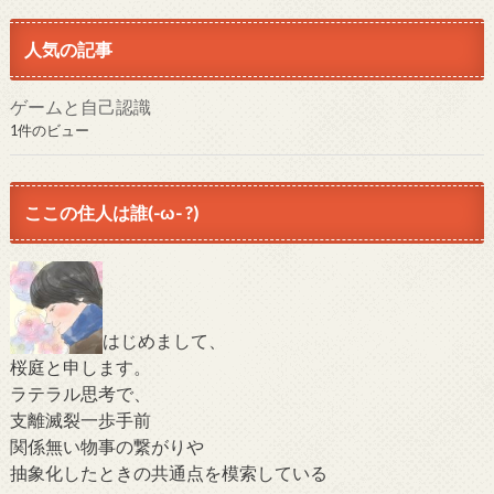
人気の記事
ゲームと自己認識
1件のビュー
ここの住人は誰(-ω- ?)
はじめまして、
桜庭と申します。
ラテラル思考で、
支離滅裂一歩手前
関係無い物事の繋がりや
抽象化したときの共通点を模索している