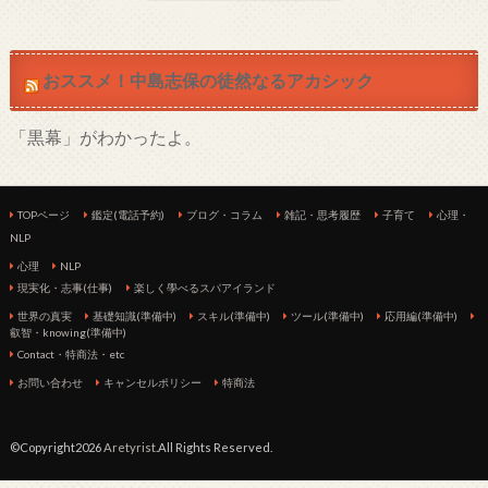
おススメ！中島志保の徒然なるアカシック
「黒幕」がわかったよ。
TOPページ
鑑定(電話予約)
ブログ・コラム
雑記・思考履歴
子育て
心理・
NLP
心理
NLP
現実化・志事(仕事)
楽しく學べるスパアイランド
世界の真実
基礎知識(準備中)
スキル(準備中)
ツール(準備中)
応用編(準備中)
叡智・knowing(準備中)
Contact・特商法・etc
お問い合わせ
キャンセルポリシー
特商法
©Copyright2026
Aretyrist
.All Rights Reserved.