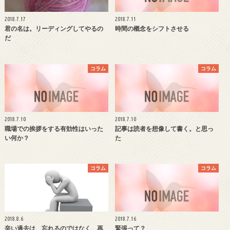
2018.7.17
2018.7.11
君の名は。リーディングしてやるの
時間の概念をシフトさせる
だ
コラム
コラム
2018.7.10
2018.7.10
職場での挨拶をする有効性はいった
記事は読者を想像して書く。と思っ
い何か？
た
コラム
コラム
2018.8.6
2018.7.16
辛い過去は、忘れるのではなく、再
緊張って？