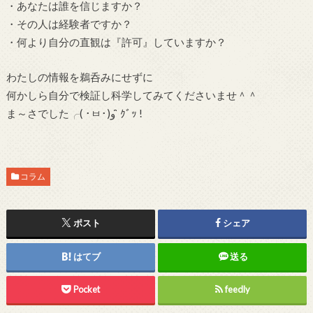
・あなたは誰を信じますか？
・その人は経験者ですか？
・何より自分の直観は『許可』していますか？
わたしの情報を鵜呑みにせずに
何かしら自分で検証し科学してみてくださいませ＾＾
ま～さでした╭( ･ㅂ･)و ̑̑ ｸﾞｯ !
コラム
ポスト
シェア
はてブ
送る
Pocket
feedly