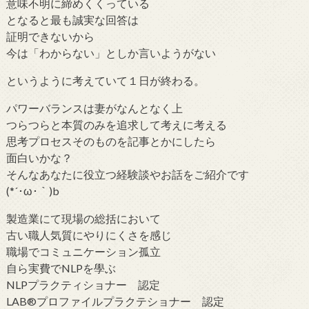
意味不明に締めくくっている
となると最も誠実な回答は
証明できないから
今は「わからない」としか言いようがない
というように考えていて１日が終わる。
パワーバランスは妻がなんとなく上
つらつらと本質のみを追求して考えに考える
思考プロセスそのものを記事とかにしたら
面白いかな？
そんなあなたに役立つ経験談やお話をご紹介です
(*´･ω･｀)b
製造業にて現場の総括において
古い職人気質にやりにくさを感じ
職場でコミュニケーション孤立
自ら実費でNLPを學ぶ
NLPプラクティショナー 認定
LAB®プロファイルプラクテショナー 認定