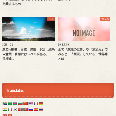
定義するもの
NLP
コラム
2018.10.2
2018.7.10
意図≒動機→目標→課題→予定→結果
全て『意識の世界』や『別次元』で
＝意図 言葉にはレベルがある。
みると、『実現』している。世界線
目標達…
とは
Translate: